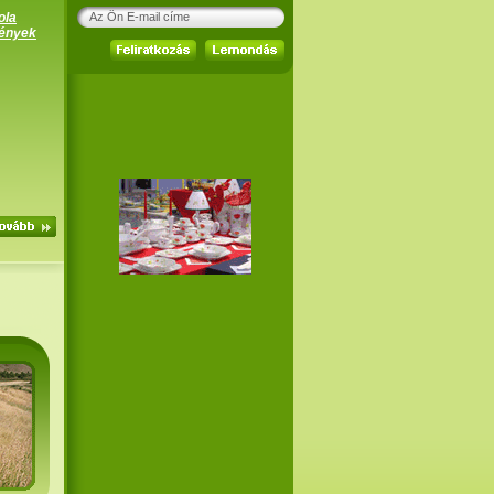
ola
ények