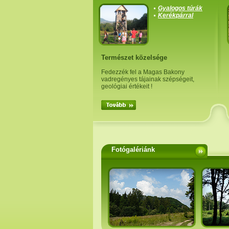
Gyalogos túrák
Kerékpárral
Természet közelsége
Fedezzék fel a Magas Bakony
vadregényes tájainak szépségeit,
geológiai értékeit !
Fotógalériánk