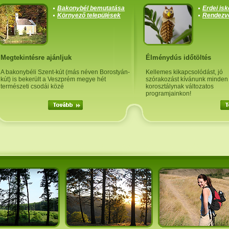
Bakonybél bemutatása
Erdei isk
Környező települések
Rendezv
Megtekintésre ajánljuk
Élménydús időtöltés
A bakonybéli Szent-kút (más néven Borostyán-
Kellemes kikapcsolódást, jó
kút) is bekerült a Veszprém megye hét
szórakozást kívánunk minden
természeti csodái közé
korosztálynak változatos
programjainkon!