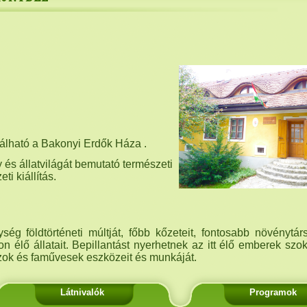
álható a Bakonyi Erdők Háza .
 és állatvilágát bemutató természeti
ti kiállítás.
ég földtörténeti múltját, főbb kőzeteit, fontosabb növénytárs
 élő állatait. Bepillantást nyerhetnek az itt élő emberek szo
ok és faművesek eszközeit és munkáját.
Látnivalók
Programok