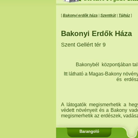
[
Bakonyi erdők háza
|
Szentkút
|
Tájház
]
Bakonyi Erdők Háza
Szent Gellért tér 9
Bakonybél központjában tal
Itt látható a Magas-Bakony növény
és erdésze
A látogatók megismerhetik a hegys
védett növényeit és a Bakony vadon
megismerhetik az erdészek, vadász
Barangoló