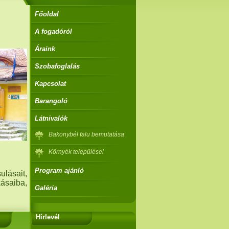
Főoldal
A fogadóról
Áraink
Szobafoglalás
Kapcsolat
Barangoló
Látnivalók
Bakonybél falu bemutatása
Környék települései
Program ajánló
ulásait,
kásaiba,
Galéria
Hírlevél